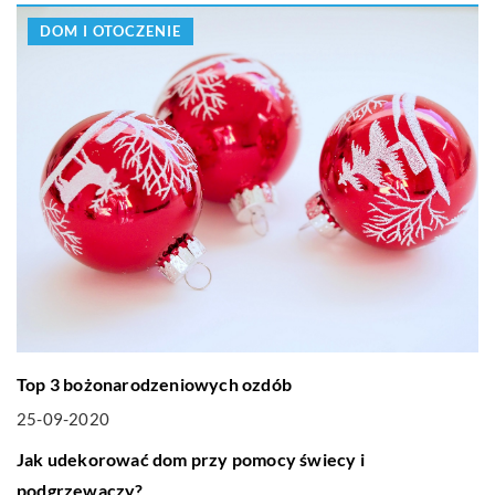
DOM I OTOCZENIE
Top 3 bożonarodzeniowych ozdób
25-09-2020
DOM I OTOCZENIE
Jak udekorować dom przy pomocy świecy i
podgrzewaczy?