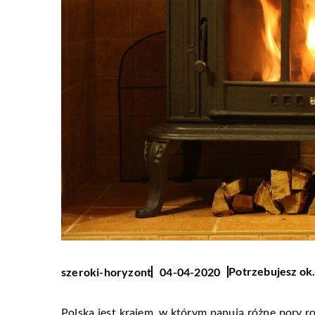
Potrzebujesz ok.
szeroki-horyzont
04-04-2020
Polska jest krajem, w którym panują różne pory rok