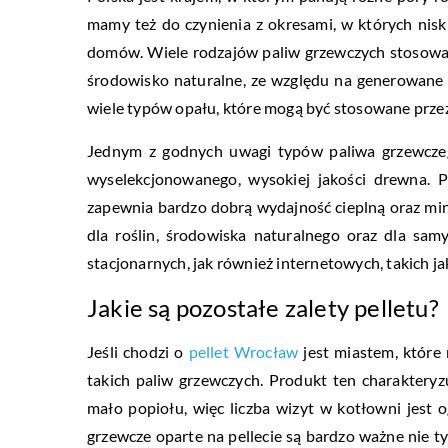
mamy też do czynienia z okresami, w których ni
domów. Wiele rodzajów paliw grzewczych stosow
środowisko naturalne, ze względu na generowane 
wiele typów opału, które mogą być stosowane przez l
Jednym z godnych uwagi typów paliwa grzewczego
wyselekcjonowanego, wysokiej jakości drewna. 
zapewnia bardzo dobrą wydajność cieplną oraz min
dla roślin, środowiska naturalnego oraz dla sam
stacjonarnych, jak również internetowych, takich j
Jakie są pozostałe zalety pelletu?
Jeśli chodzi o
pellet Wrocław
jest miastem, które
takich paliw grzewczych. Produkt ten charakteryzu
mało popiołu, więc liczba wizyt w kotłowni jest
grzewcze oparte na pellecie są bardzo ważne nie ty