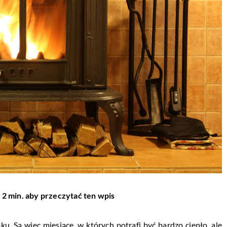
 2 min. aby przeczytać ten wpis
u. Są więc miesiące, w których potrafi być bardzo ciepło, ale