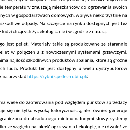
skie temperatury zmuszają mieszkańców do ogrzewania swoich
anych w gospodarstwach domowych, wpływa niekorzystnie na
szkodliwe odpady. Na szczęście na rynku dostępnych jest też
udzi chcących żyć ekologicznie i w zgodzie z naturą.
 jest pellet. Materiały takie są produkowane ze starannie
Pellet w połączeniu z nowoczesnymi systemami grzewczymi,
imalną ilość szkodliwych produktów spalania, które są groźne
ych ludzi. Produkt ten jest dostępny u wielu dystrybutorów
ak na przykład
https://rybnik.pellet-robin.pl/
.
 ma wiele do zaoferowania pod względem punktów sprzedaży
je się nie tylko wysoką kalorycznością, ale również generuje
 ograniczona do absolutnego minimum. Innymi słowy, systemy
lko ze względu na jakość ogrzewania i ekologię, ale również ze