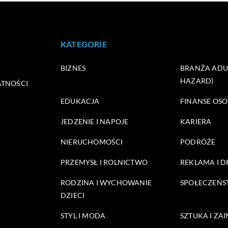
KATEGORIE
BIZNES
BRANŻA ADUL
HAZARD)
ATNOŚCI
EDUKACJA
FINANSE OSO
JEDZENIE I NAPOJE
KARIERA
NIERUCHOMOŚCI
PODRÓŻE
PRZEMYSŁ I ROLNICTWO
REKLAMA I 
RODZINA I WYCHOWANIE
SPOŁECZEŃ
DZIECI
STYL I MODA
SZTUKA I ZA