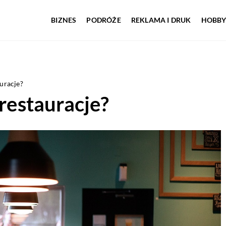
BIZNES
PODRÓŻE
REKLAMA I DRUK
HOBBY
auracje?
 restauracje?