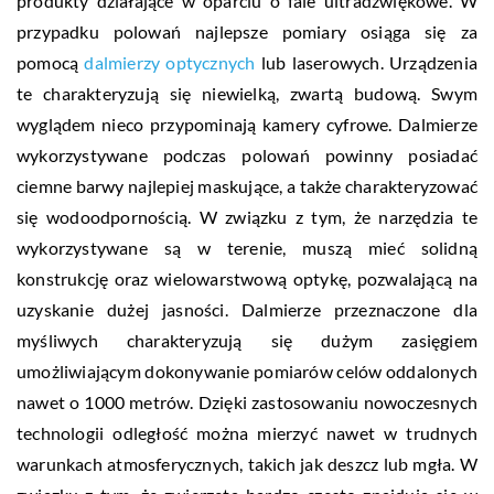
produkty działające w oparciu o fale ultradźwiękowe. W
przypadku polowań najlepsze pomiary osiąga się za
pomocą
dalmierzy optycznych
lub laserowych. Urządzenia
te charakteryzują się niewielką, zwartą budową. Swym
wyglądem nieco przypominają kamery cyfrowe. Dalmierze
wykorzystywane podczas polowań powinny posiadać
ciemne barwy najlepiej maskujące, a także charakteryzować
się wodoodpornością. W związku z tym, że narzędzia te
wykorzystywane są w terenie, muszą mieć solidną
konstrukcję oraz wielowarstwową optykę, pozwalającą na
uzyskanie dużej jasności. Dalmierze przeznaczone dla
myśliwych charakteryzują się dużym zasięgiem
umożliwiającym dokonywanie pomiarów celów oddalonych
nawet o 1000 metrów. Dzięki zastosowaniu nowoczesnych
technologii odległość można mierzyć nawet w trudnych
warunkach atmosferycznych, takich jak deszcz lub mgła. W