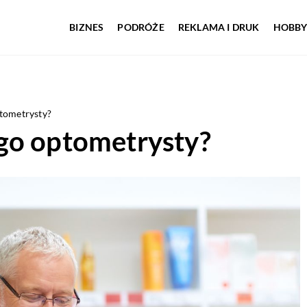
BIZNES
PODRÓŻE
REKLAMA I DRUK
HOBBY
tometrysty?
go optometrysty?