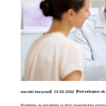
Potrzebujesz ok.
szeroki-horyzont
13-02-2022
Problemy ze wzrokiem są dość powszechną przypa