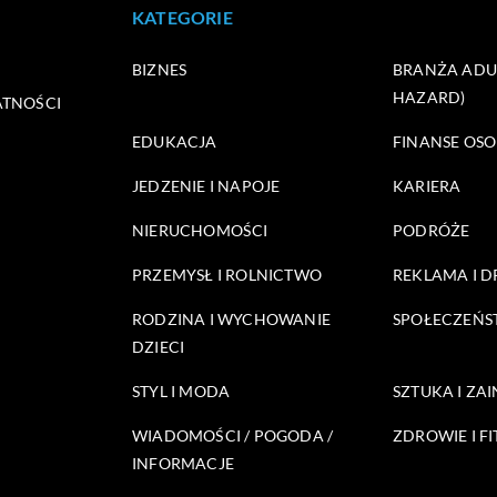
KATEGORIE
BIZNES
BRANŻA ADUL
HAZARD)
ATNOŚCI
EDUKACJA
FINANSE OSO
JEDZENIE I NAPOJE
KARIERA
NIERUCHOMOŚCI
PODRÓŻE
PRZEMYSŁ I ROLNICTWO
REKLAMA I 
RODZINA I WYCHOWANIE
SPOŁECZEŃ
DZIECI
STYL I MODA
SZTUKA I ZA
WIADOMOŚCI / POGODA /
ZDROWIE I FI
INFORMACJE