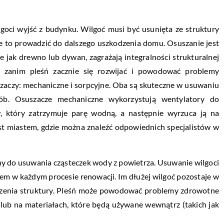
goci wyjść z budynku. Wilgoć musi być usunięta ze struktury
e to prowadzić do dalszego uszkodzenia domu. Osuszanie jest
e jak drewno lub dywan, zagrażają integralności strukturalnej
 zanim pleśń zacznie się rozwijać i powodować problemy
zaczy: mechaniczne i sorpcyjne. Oba są skuteczne w usuwaniu
sób. Osuszacze mechaniczne wykorzystują wentylatory do
, który zatrzymuje parę wodną, a następnie wyrzuca ją na
st miastem, gdzie można znaleźć odpowiednich specjalistów w
y do usuwania cząsteczek wody z powietrza. Usuwanie wilgoci
iem w każdym procesie renowacji. Im dłużej wilgoć pozostaje w
odzenia struktury. Pleśń może powodować problemy zdrowotne
ch lub na materiałach, które będą używane wewnątrz (takich jak