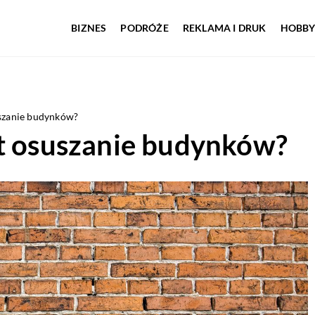
BIZNES
PODRÓŻE
REKLAMA I DRUK
HOBBY
uszanie budynków?
st osuszanie budynków?