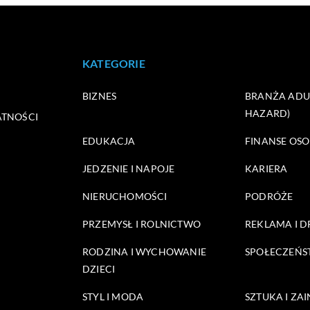
KATEGORIE
BIZNES
BRANŻA ADUL
HAZARD)
ATNOŚCI
EDUKACJA
FINANSE OSO
JEDZENIE I NAPOJE
KARIERA
NIERUCHOMOŚCI
PODRÓŻE
PRZEMYSŁ I ROLNICTWO
REKLAMA I 
RODZINA I WYCHOWANIE
SPOŁECZEŃ
DZIECI
STYL I MODA
SZTUKA I ZA