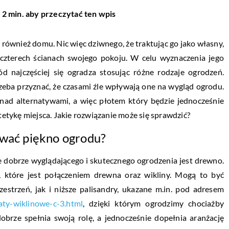
 2 min. aby przeczytać ten wpis
 również domu. Nic więc dziwnego, że traktując go jako własny,
 czterech ścianach swojego pokoju. W celu wyznaczenia jego
ód najczęściej się ogradza stosując różne rodzaje ogrodzeń.
rzeba przyznać, że czasami źle wpływają one na wygląd ogrodu.
 nad alternatywami, a więc płotem który będzie jednocześnie
stetykę miejsca. Jakie rozwiązanie może się sprawdzić?
ować piękno ogrodu?
 dobrze wyglądającego i skutecznego ogrodzenia jest drewno.
, które jest połączeniem drewna oraz wikliny. Mogą to być
estrzeń, jak i niższe palisandry, ukazane m.in. pod adresem
aty-wiklinowe-c-3.html
, dzięki którym ogrodzimy chociażby
obrze spełnia swoją rolę, a jednocześnie dopełnia aranżację