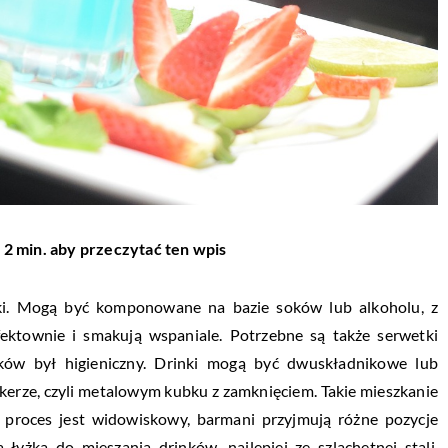
 2 min. aby przeczytać ten wpis
nki. Mogą być komponowane na bazie soków lub alkoholu, z
fektownie i smakują wspaniale. Potrzebne są także serwetki
ków był higieniczny. Drinki mogą być dwuskładnikowe lub
akerze, czyli metalowym kubku z zamknięciem. Takie mieszkanie
ły proces jest widowiskowy, barmani przyjmują różne pozycje
łyżka do mieszania drinków, najlepiej ze szlachetnej stali,