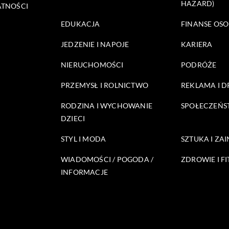
HAZARD)
ATNOŚCI
EDUKACJA
FINANSE OSO
JEDZENIE I NAPOJE
KARIERA
NIERUCHOMOŚCI
PODRÓŻE
PRZEMYSŁ I ROLNICTWO
REKLAMA I 
RODZINA I WYCHOWANIE
SPOŁECZEŃ
DZIECI
STYL I MODA
SZTUKA I ZA
WIADOMOŚCI / POGODA /
ZDROWIE I FI
INFORMACJE