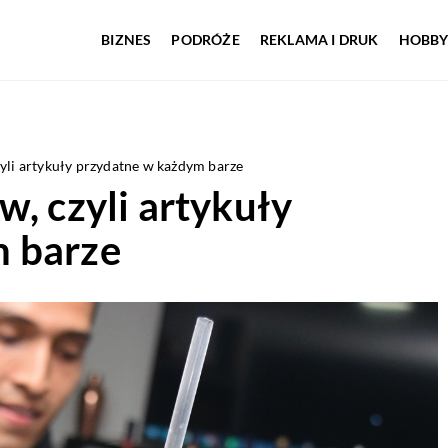
BIZNES
PODRÓŻE
REKLAMA I DRUK
HOBBY
yli artykuły przydatne w każdym barze
w, czyli artykuły
m barze