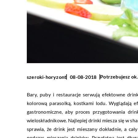
Potrzebujesz ok.
szeroki-horyzont
08-08-2018
Bary, puby i restauracje serwują efektowne dri
kolorową parasolką, kostkami lodu. Wyglądają e
gastronomiczne, aby proces przygotowania drin
wieloskładnikowe. Najlepiej drinki miesza się w sh
sprawia, że drink jest mieszany dokładnie, a ca
podczas mieszania drinków. Przydatna jest długa 