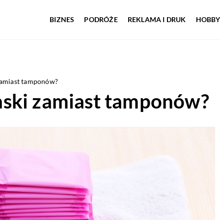
BIZNES
PODRÓŻE
REKLAMA I DRUK
HOBBY
zamiast tamponów?
aski zamiast tamponów?