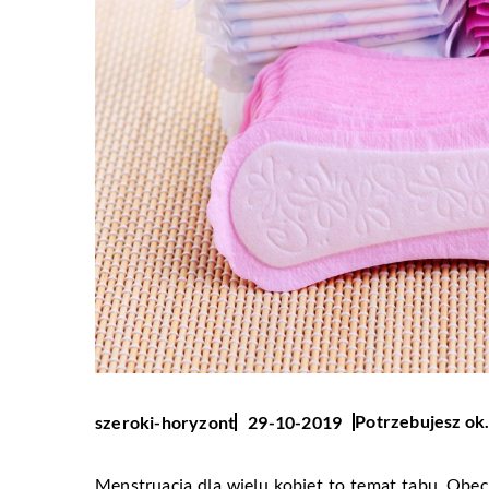
Potrzebujesz ok.
szeroki-horyzont
29-10-2019
Menstruacja dla wielu kobiet to temat tabu. Obec