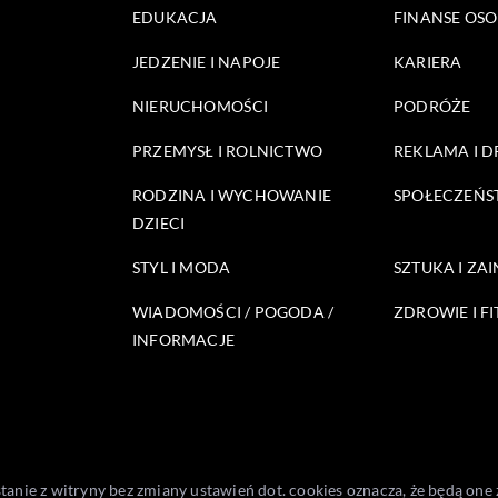
EDUKACJA
FINANSE OSO
JEDZENIE I NAPOJE
KARIERA
NIERUCHOMOŚCI
PODRÓŻE
PRZEMYSŁ I ROLNICTWO
REKLAMA I 
RODZINA I WYCHOWANIE
SPOŁECZEŃ
DZIECI
STYL I MODA
SZTUKA I ZA
WIADOMOŚCI / POGODA /
ZDROWIE I FI
INFORMACJE
stanie z witryny bez zmiany ustawień dot. cookies oznacza, że będą 