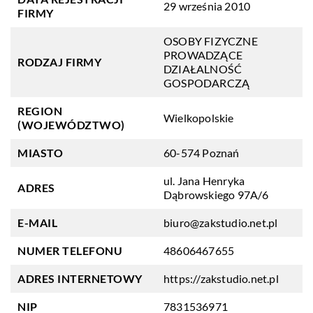
29 września 2010
FIRMY
OSOBY FIZYCZNE
PROWADZĄCE
RODZAJ FIRMY
DZIAŁALNOŚĆ
GOSPODARCZĄ
REGION
Wielkopolskie
(WOJEWÓDZTWO)
MIASTO
60-574 Poznań
ul. Jana Henryka
ADRES
Dąbrowskiego 97A/6
E-MAIL
biuro@zakstudio.net.pl
NUMER TELEFONU
48606467655
ADRES INTERNETOWY
https://zakstudio.net.pl
NIP
7831536971