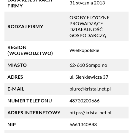
31 stycznia 2013
FIRMY
OSOBY FIZYCZNE
PROWADZĄCE
RODZAJ FIRMY
DZIAŁALNOŚĆ
GOSPODARCZĄ
REGION
Wielkopolskie
(WOJEWÓDZTWO)
MIASTO
62-610 Sompolno
ADRES
ul. Sienkiewicza 37
E-MAIL
biuro@kristal.net.pl
NUMER TELEFONU
48730200666
ADRES INTERNETOWY
https://kristal.net.pl
NIP
6661340983