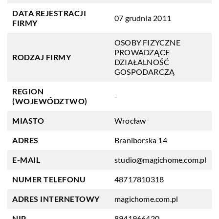
DATA REJESTRACJI
07 grudnia 2011
FIRMY
OSOBY FIZYCZNE
PROWADZĄCE
RODZAJ FIRMY
DZIAŁALNOŚĆ
GOSPODARCZĄ
REGION
-
(WOJEWÓDZTWO)
MIASTO
Wrocław
ADRES
Braniborska 14
E-MAIL
studio@magichome.com.pl
NUMER TELEFONU
48717810318
ADRES INTERNETOWY
magichome.com.pl
NIP
8941966420