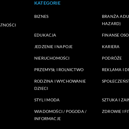
KATEGORIE
BIZNES
BRANŻA ADUL
HAZARD)
ATNOŚCI
EDUKACJA
FINANSE OSO
JEDZENIE I NAPOJE
KARIERA
NIERUCHOMOŚCI
PODRÓŻE
PRZEMYSŁ I ROLNICTWO
REKLAMA I 
RODZINA I WYCHOWANIE
SPOŁECZEŃ
DZIECI
STYL I MODA
SZTUKA I ZA
WIADOMOŚCI / POGODA /
ZDROWIE I FI
INFORMACJE