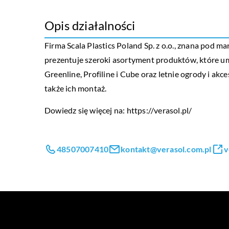
Opis działalności
Firma Scala Plastics Poland Sp. z o.o., znana pod m
prezentuje szeroki asortyment produktów, które umoż
Greenline, Profiline i Cube oraz letnie ogrody i a
także ich montaż.
Dowiedz się więcej na:
https://verasol.pl/
48507007410
kontakt@verasol.com.pl
v