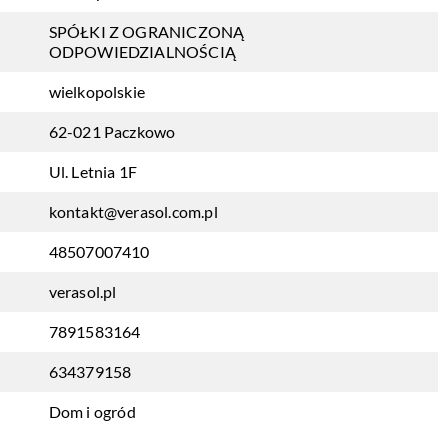
SPÓŁKI Z OGRANICZONĄ
ODPOWIEDZIALNOŚCIĄ
wielkopolskie
62-021 Paczkowo
Ul. Letnia 1F
kontakt@verasol.com.pl
48507007410
verasol.pl
7891583164
634379158
Dom i ogród