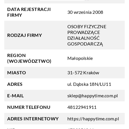
DATA REJESTRACJI
30 września 2008
FIRMY
OSOBY FIZYCZNE
PROWADZĄCE
RODZAJ FIRMY
DZIAŁALNOŚĆ
GOSPODARCZĄ
REGION
Małopolskie
(WOJEWÓDZTWO)
MIASTO
31-572 Kraków
ADRES
ul. Dąbska 18N/LU11
E-MAIL
sklep@happytime.com.pl
NUMER TELEFONU
48122941911
ADRES INTERNETOWY
https://happytime.com.pl