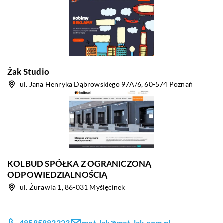
Żak Studio
ul. Jana Henryka Dąbrowskiego 97A/6, 60-574 Poznań
KOLBUD SPÓŁKA Z OGRANICZONĄ
ODPOWIEDZIALNOŚCIĄ
ul. Żurawia 1, 86-031 Myślęcinek
48585882223
met-lak@met-lak.com.pl