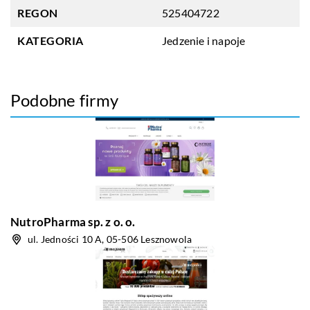
REGON
525404722
KATEGORIA
Jedzenie i napoje
Podobne firmy
NutroPharma sp. z o. o.
ul. Jedności 10 A, 05-506 Lesznowola