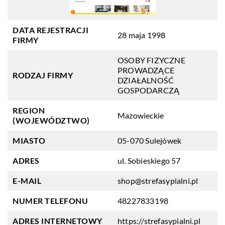
DATA REJESTRACJI
28 maja 1998
FIRMY
OSOBY FIZYCZNE
PROWADZĄCE
RODZAJ FIRMY
DZIAŁALNOŚĆ
GOSPODARCZĄ
REGION
Mazowieckie
(WOJEWÓDZTWO)
MIASTO
05-070 Sulejówek
ADRES
ul. Sobieskiego 57
E-MAIL
shop@strefasypialni.pl
NUMER TELEFONU
48227833198
ADRES INTERNETOWY
https://strefasypialni.pl