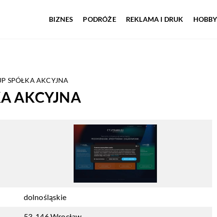
BIZNES
PODRÓŻE
REKLAMA I DRUK
HOBBY
UP SPÓŁKA AKCYJNA
KA AKCYJNA
dolnośląskie
53-146 Wrocław