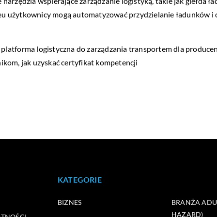
narzędzia wspierające zarządzanie logistyką, takie jak giełda 
ns.eu użytkownicy mogą automatyzować przydzielanie ładunków i
i, platforma logistyczna do zarządzania transportem dla produc
nikom,
jak uzyskać certyfikat kompetencji
KATEGORIE
BIZNES
BRANŻA ADUL
HAZARD)
ATNOŚCI