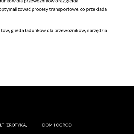
ładunków dla przewoźników oraz giełda
 optymalizować procesy transportowe, co przekłada
entów, giełda ładunków dla przewoźników, narzędzia
T (EROTYKA,
DOM I OGRÓD