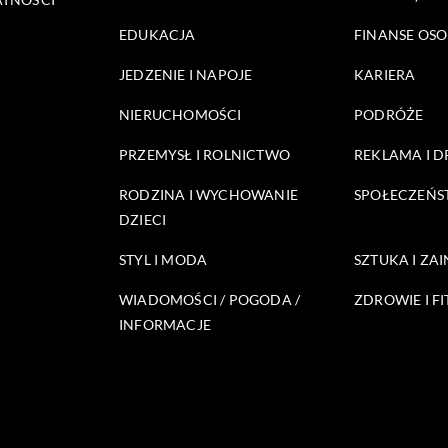
EDUKACJA
FINANSE OSO
JEDZENIE I NAPOJE
KARIERA
NIERUCHOMOŚCI
PODRÓŻE
PRZEMYSŁ I ROLNICTWO
REKLAMA I 
RODZINA I WYCHOWANIE
SPOŁECZEŃ
DZIECI
STYL I MODA
SZTUKA I ZA
WIADOMOŚCI / POGODA /
ZDROWIE I FI
INFORMACJE