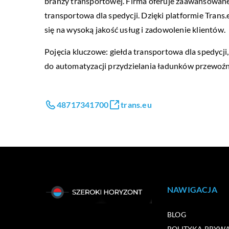
branży transportowej. Firma oferuje zaawansowane 
transportowa dla spedycji. Dzięki platformie Tra
się na wysoką jakość usług i zadowolenie klientów.
Pojęcia kluczowe: giełda transportowa dla spedycj
do automatyzacji przydzielania ładunków przewoź
48717341700
trans.eu
NAWIGACJA
BLOG
POLITYKA PRYW