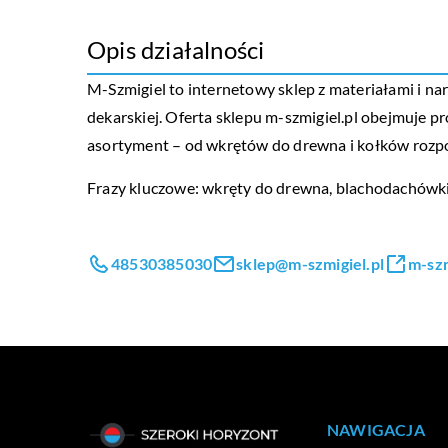
Opis działalności
M-Szmigiel to internetowy sklep z materiałami i n
dekarskiej. Oferta sklepu m-szmigiel.pl obejmuje 
asortyment – od wkrętów do drewna i kołków rozpo
Frazy kluczowe: wkręty do drewna, blachodachówki 
48530385030
sklep@m-szmigiel.pl
m-szm
NAWIGACJA