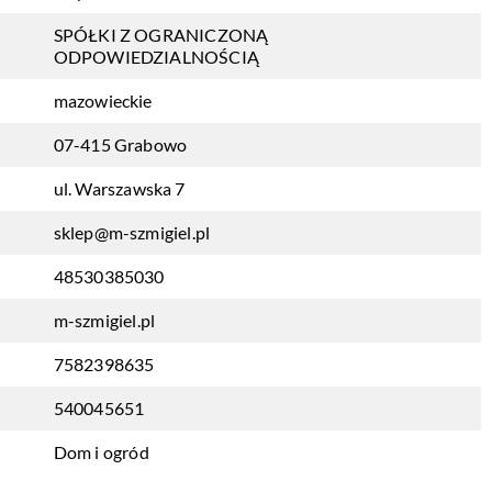
SPÓŁKI Z OGRANICZONĄ
ODPOWIEDZIALNOŚCIĄ
mazowieckie
07-415 Grabowo
ul. Warszawska 7
sklep@m-szmigiel.pl
48530385030
m-szmigiel.pl
7582398635
540045651
Dom i ogród