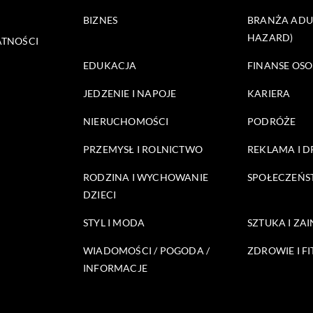
BIZNES
BRANŻA ADUL
HAZARD)
ATNOŚCI
EDUKACJA
FINANSE OSO
JEDZENIE I NAPOJE
KARIERA
NIERUCHOMOŚCI
PODRÓŻE
PRZEMYSŁ I ROLNICTWO
REKLAMA I 
RODZINA I WYCHOWANIE
SPOŁECZEŃ
DZIECI
STYL I MODA
SZTUKA I ZA
WIADOMOŚCI / POGODA /
ZDROWIE I FI
INFORMACJE