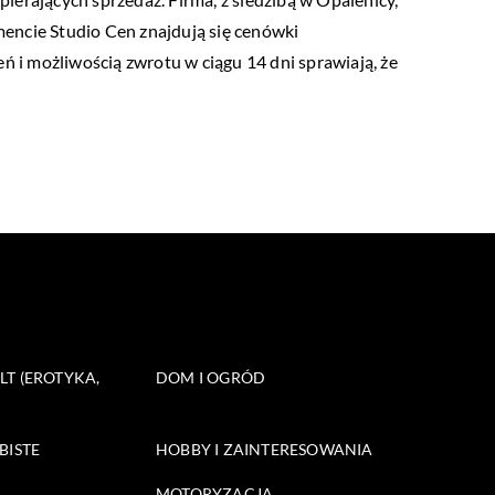
encie Studio Cen znajdują się cenówki
ń i możliwością zwrotu w ciągu 14 dni sprawiają, że
T (EROTYKA,
DOM I OGRÓD
BISTE
HOBBY I ZAINTERESOWANIA
MOTORYZACJA