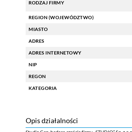
RODZAJ FIRMY
REGION (WOJEWÓDZTWO)
MIASTO
ADRES
ADRES INTERNETOWY
NIP
REGON
KATEGORIA
Opis działalności
Studio Cen, będące częścią firmy „STUDIO” Sp. z o.