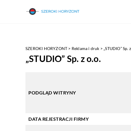
SZEROKI HORYZONT
>
Reklama i druk
>
„STUDIO” Sp. z
„STUDIO” Sp. z o.o.
PODGLĄD WITRYNY
DATA REJESTRACJI FIRMY