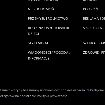
NIERUCHOMOŚCI
PODRÓŻE
PRZEMYSŁ I ROLNICTWO
REKLAMA I 
RODZINA I WYCHOWANIE
SPOŁECZEŃ
DZIECI
STYL I MODA
SZTUKA I ZA
WIADOMOŚCI / POGODA /
ZDROWIE I FI
INFORMACJE
stanie z witryny bez zmiany ustawień dot. cookies oznacza, że będą 
zczegółów na podstronie
Polityka prywatności
.