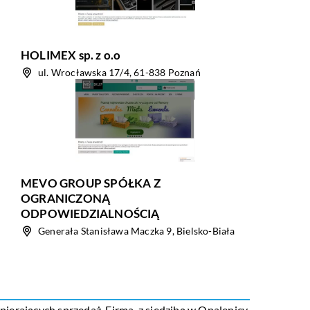
HOLIMEX sp. z o.o
ul. Wrocławska 17/4, 61-838 Poznań
MEVO GROUP SPÓŁKA Z
OGRANICZONĄ
ODPOWIEDZIALNOŚCIĄ
Generała Stanisława Maczka 9, Bielsko-Biała
erających sprzedaż. Firma, z siedzibą w Opalenicy,