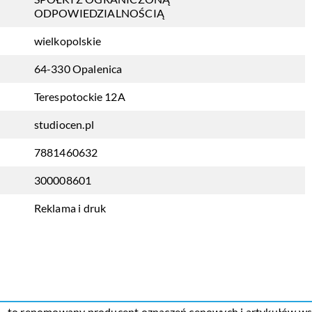
ODPOWIEDZIALNOŚCIĄ
wielkopolskie
64-330 Opalenica
Terespotockie 12A
studiocen.pl
7881460632
300008601
Reklama i druk
o., to renomowany producent oznaczeń cenowych i artykułów wspi