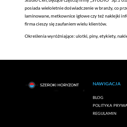
posiada wieloletnie doświadczenie w branży, co pr
laminowane, metkownice igłowe czy też naklejki inf
firma cieszy się zaufaniem wielu klientów.
Określenia wyróżniające: ulotki,
piny
, etykiety, na
NAWIGACJA
BLOG
POLITYKA PRYW
REGULAMIN