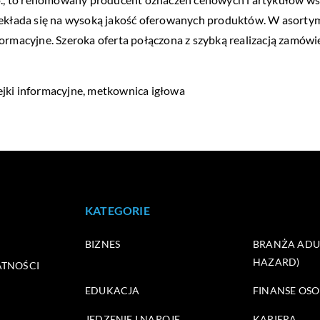
zekłada się na wysoką jakość oferowanych produktów. W asortym
ormacyjne. Szeroka oferta połączona z szybką realizacją zamówie
klejki informacyjne, metkownica igłowa
KATEGORIE
BIZNES
BRANŻA ADUL
HAZARD)
ATNOŚCI
EDUKACJA
FINANSE OSO
JEDZENIE I NAPOJE
KARIERA