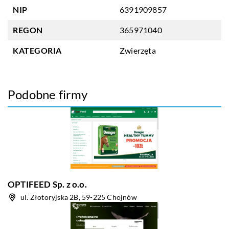
NIP
6391909857
REGON
365971040
KATEGORIA
Zwierzęta
Podobne firmy
OPTIFEED Sp. z o.o.
ul. Złotoryjska 2B, 59-225 Chojnów