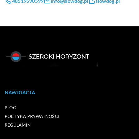
48519590599
info@slowdog.pl
slowdog.pl
NAWIGACJA
BLOG
POLITYKA PRYWATNOŚCI
REGULAMIN