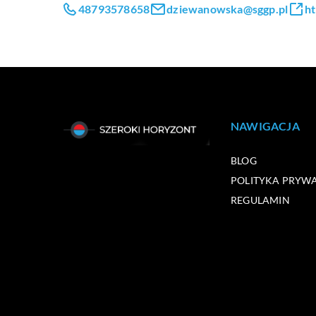
48793578658
dziewanowska@sggp.pl
ht
NAWIGACJA
BLOG
POLITYKA PRYW
REGULAMIN