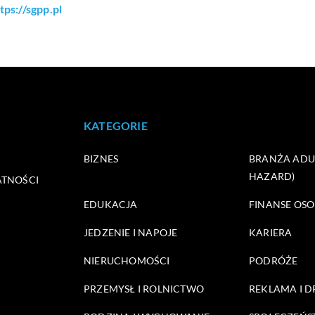
tps://sgpp.pl
KATEGORIE
BIZNES
BRANŻA ADUL
HAZARD)
ATNOŚCI
EDUKACJA
FINANSE OSO
JEDZENIE I NAPOJE
KARIERA
NIERUCHOMOŚCI
PODRÓŻE
PRZEMYSŁ I ROLNICTWO
REKLAMA I 