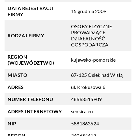
DATA REJESTRACJI
15 grudnia 2009
FIRMY
OSOBY FIZYCZNE
PROWADZĄCE
RODZAJ FIRMY
DZIAŁALNOŚĆ
GOSPODARCZĄ
REGION
kujawsko-pomorskie
(WOJEWÓDZTWO)
MIASTO
87-125 Osiek nad Wisłą
ADRES
ul. Krokusowa 6
NUMER TELEFONU
48663515909
ADRES INTERNETOWY
sensica.eu
NIP
5881863524
REGON
340684417