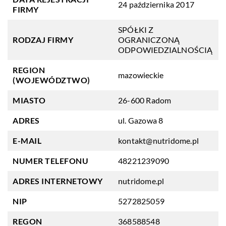
24 października 2017
FIRMY
SPÓŁKI Z
RODZAJ FIRMY
OGRANICZONĄ
ODPOWIEDZIALNOŚCIĄ
REGION
mazowieckie
(WOJEWÓDZTWO)
MIASTO
26-600 Radom
ADRES
ul. Gazowa 8
E-MAIL
kontakt@nutridome.pl
NUMER TELEFONU
48221239090
ADRES INTERNETOWY
nutridome.pl
NIP
5272825059
REGON
368588548