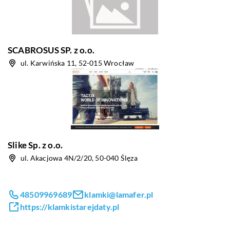
SCABROSUS SP. z o.o.
ul. Karwińska 11, 52-015 Wrocław
Slike Sp. z o.o.
ul. Akacjowa 4N/2/20, 50-040 Ślęza
48509969689
klamki@lamafer.pl
https://klamkistarejdaty.pl