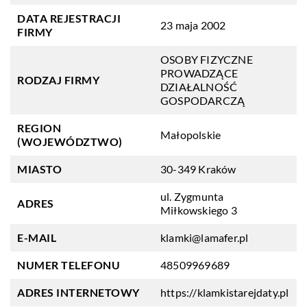
DATA REJESTRACJI
23 maja 2002
FIRMY
OSOBY FIZYCZNE
PROWADZĄCE
RODZAJ FIRMY
DZIAŁALNOŚĆ
GOSPODARCZĄ
REGION
Małopolskie
(WOJEWÓDZTWO)
MIASTO
30-349 Kraków
ul. Zygmunta
ADRES
Miłkowskiego 3
E-MAIL
klamki@lamafer.pl
NUMER TELEFONU
48509969689
ADRES INTERNETOWY
https://klamkistarejdaty.pl