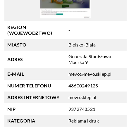
REGION
-
(WOJEWÓDZTWO)
MIASTO
Bielsko-Biała
Generała Stanisława
ADRES
Maczka 9
E-MAIL
mevo@mevo.sklep.pl
NUMER TELEFONU
48600249125
ADRES INTERNETOWY
mevo.sklep.pl
NIP
9372748521
KATEGORIA
Reklama i druk