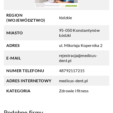
REGION
łódzkie
(WOJEWÓDZTWO)
95-050 Konstantynów
MIASTO
Łódzki
ADRES
ul. Mikołaja Kopernika 2
rejestracja@medicus-
E-MAIL
dent.pl
NUMER TELEFONU
48792117215
ADRES INTERNETOWY
medicus-dent.pl
KATEGORIA
Zdrowie i fitness
Podobne firmy