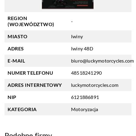
REGION
-
(WOJEWÓDZTWO)
MIASTO
Iwiny
ADRES
Iwiny 48D
E-MAIL
biuro@luckymotorcycles.com
NUMER TELEFONU
48518241290
ADRES INTERNETOWY
luckymotorcycles.com
NIP
6121886891
KATEGORIA
Motoryzacja
Podobne firmy