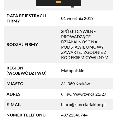
DATA REJESTRACJI
01 września 2019
FIRMY
SPÓŁKI CYWILNE
PROWADZĄCE
DZIAŁALNOŚĆ NA
RODZAJ FIRMY
PODSTAWIE UMOWY
ZAWARTEJ ZGODNIE Z
KODEKSEM CYWILNYM
REGION
Małopolskie
(WOJEWÓDZTWO)
MIASTO
31-060 Kraków
ADRES
ul. św. Wawrzyńca 21/27
E-MAIL
biuro@kancelariakhm.pl
NUMER TELEFONU
48721546744