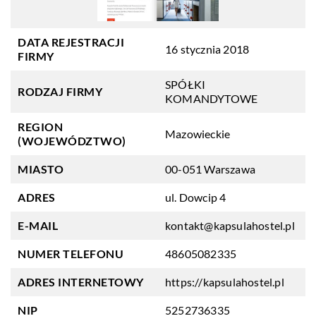
DATA REJESTRACJI
16 stycznia 2018
FIRMY
SPÓŁKI
RODZAJ FIRMY
KOMANDYTOWE
REGION
Mazowieckie
(WOJEWÓDZTWO)
MIASTO
00-051 Warszawa
ADRES
ul. Dowcip 4
E-MAIL
kontakt@kapsulahostel.pl
NUMER TELEFONU
48605082335
ADRES INTERNETOWY
https://kapsulahostel.pl
NIP
5252736335