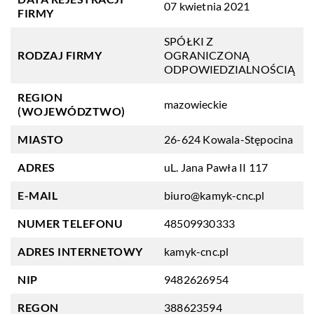
07 kwietnia 2021
FIRMY
SPÓŁKI Z
RODZAJ FIRMY
OGRANICZONĄ
ODPOWIEDZIALNOŚCIĄ
REGION
mazowieckie
(WOJEWÓDZTWO)
MIASTO
26-624 Kowala-Stępocina
ADRES
uL. Jana Pawła II 117
E-MAIL
biuro@kamyk-cnc.pl
NUMER TELEFONU
48509930333
ADRES INTERNETOWY
kamyk-cnc.pl
NIP
9482626954
REGON
388623594