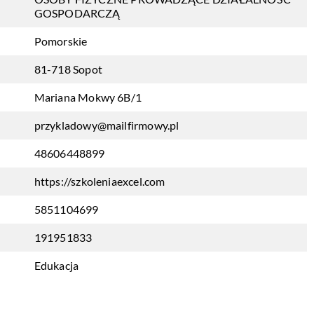
GOSPODARCZĄ
Pomorskie
81-718 Sopot
Mariana Mokwy 6B/1
przykladowy@mailfirmowy.pl
48606448899
https://szkoleniaexcel.com
5851104699
191951833
Edukacja