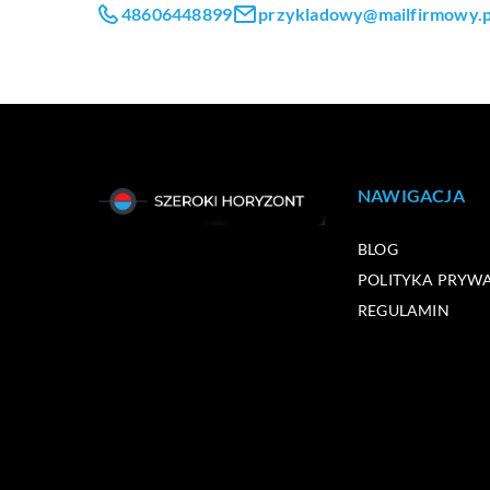
48606448899
przykladowy@mailfirmowy.p
NAWIGACJA
BLOG
POLITYKA PRYW
REGULAMIN