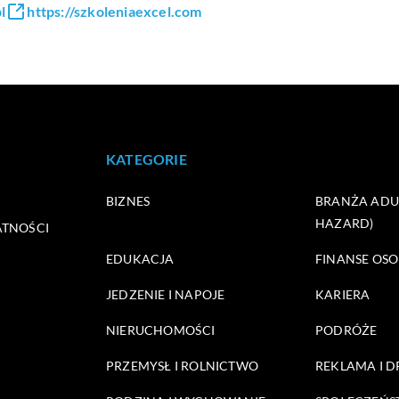
l
https://szkoleniaexcel.com
KATEGORIE
BIZNES
BRANŻA ADUL
HAZARD)
ATNOŚCI
EDUKACJA
FINANSE OSO
JEDZENIE I NAPOJE
KARIERA
NIERUCHOMOŚCI
PODRÓŻE
PRZEMYSŁ I ROLNICTWO
REKLAMA I 