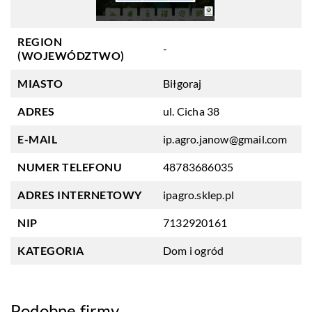
REGION
-
(WOJEWÓDZTWO)
MIASTO
Biłgoraj
ADRES
ul. Cicha 38
E-MAIL
ip.agro.janow@gmail.com
NUMER TELEFONU
48783686035
ADRES INTERNETOWY
ipagro.sklep.pl
NIP
7132920161
KATEGORIA
Dom i ogród
Podobne firmy