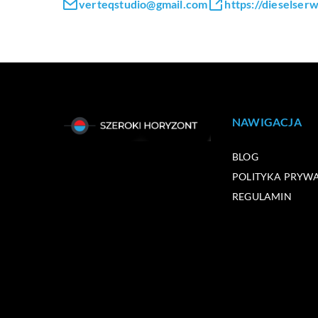
verteqstudio@gmail.com
https://dieselserw
NAWIGACJA
BLOG
POLITYKA PRYW
REGULAMIN