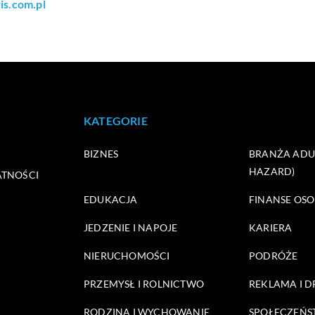
is.com.pl
KATEGORIE
BIZNES
BRANŻA ADUL
HAZARD)
ATNOŚCI
EDUKACJA
FINANSE OSO
JEDZENIE I NAPOJE
KARIERA
NIERUCHOMOŚCI
PODRÓŻE
PRZEMYSŁ I ROLNICTWO
REKLAMA I 
RODZINA I WYCHOWANIE
SPOŁECZEŃ