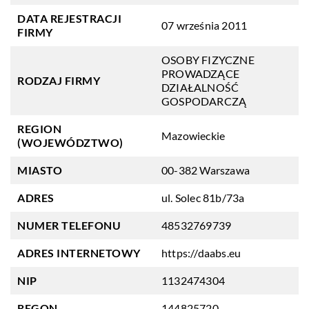
DATA REJESTRACJI
07 września 2011
FIRMY
OSOBY FIZYCZNE
PROWADZĄCE
RODZAJ FIRMY
DZIAŁALNOŚĆ
GOSPODARCZĄ
REGION
Mazowieckie
(WOJEWÓDZTWO)
MIASTO
00-382 Warszawa
ADRES
ul. Solec 81b/73a
NUMER TELEFONU
48532769739
ADRES INTERNETOWY
https://daabs.eu
NIP
1132474304
REGON
144825720