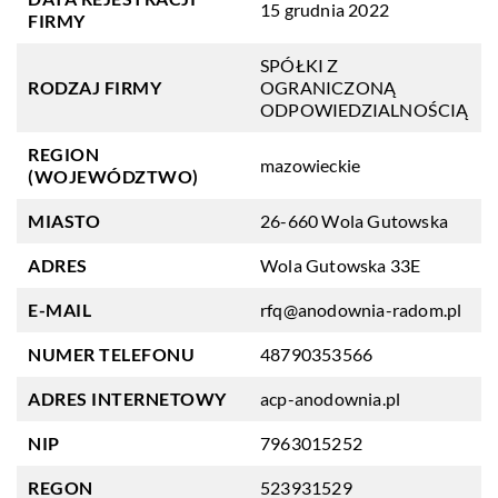
15 grudnia 2022
FIRMY
SPÓŁKI Z
RODZAJ FIRMY
OGRANICZONĄ
ODPOWIEDZIALNOŚCIĄ
REGION
mazowieckie
(WOJEWÓDZTWO)
MIASTO
26-660 Wola Gutowska
ADRES
Wola Gutowska 33E
E-MAIL
rfq@anodownia-radom.pl
NUMER TELEFONU
48790353566
ADRES INTERNETOWY
acp-anodownia.pl
NIP
7963015252
REGON
523931529