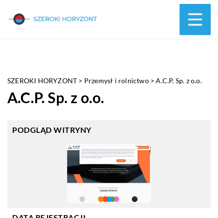
SZEROKI HORYZONT
>
Przemysł i rolnictwo
>
A.C.P. Sp. z o.o.
A.C.P. Sp. z o.o.
PODGLĄD WITRYNY
DATA REJESTRACJI